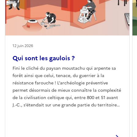
12 juin 2026
Qui sont les gaulois ?
Fini le cliché du paysan moustachu qui arpente sa
forêt ainsi que celui, tenace, du guerrier à la
résistance farouche ! L’archéologie préventive
permet désormais de mieux connaître la complexité
de la civilisation celtique qui, entre 800 et 51 avant
J.-C., s’étendait sur une grande partie du territoire
actuel de la France. Une riche culture, une
organisation sociale structurée, une remarquable
habileté technique, un réseau commercial
gigantesque… Voici le portrait que l’archéologie