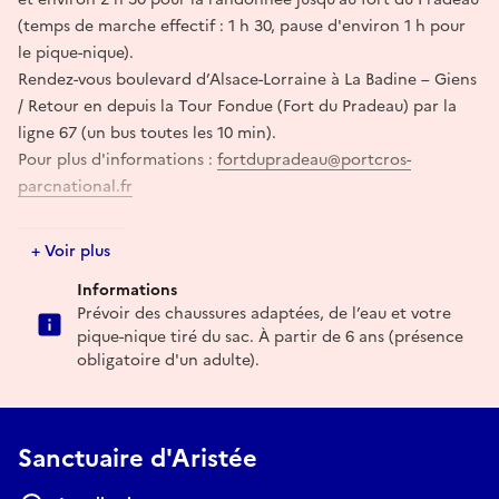
(temps de marche effectif : 1 h 30, pause d'environ 1 h pour
le pique-nique).
Rendez-vous boulevard d’Alsace-Lorraine à La Badine – Giens
/ Retour en depuis la Tour Fondue (Fort du Pradeau) par la
ligne 67 (un bus toutes les 10 min).
Pour plus d'informations :
fortdupradeau@portcros-
parcnational.fr
Réserver
+ Voir plus
Informations
Prévoir des chaussures adaptées, de l’eau et votre
pique-nique tiré du sac. À partir de 6 ans (présence
obligatoire d'un adulte).
Sanctuaire d'Aristée