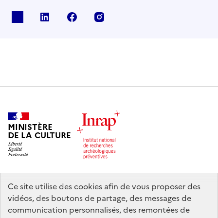
X
Linkedin
Facebook
Instagram
MINISTÈRE
DE LA CULTURE
Ce site utilise des cookies afin de vous proposer des
legifrance.gouv.fr
info.gouv.fr
vidéos, des boutons de partage, des messages de
communication personnalisés, des remontées de
service-public.gouv.fr
data.gouv.fr