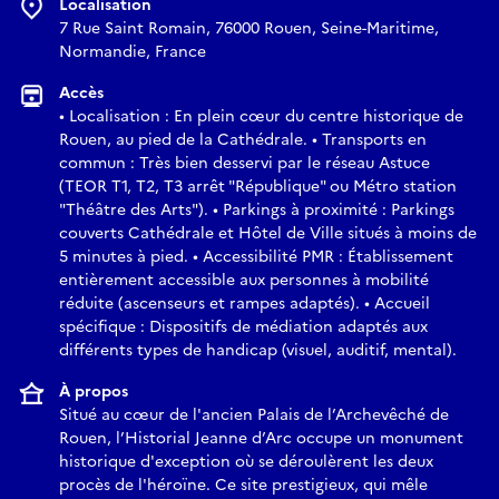
Localisation
Thème 6 : Monde funéraire et religieux
7 Rue Saint Romain, 76000 Rouen, Seine-Maritime,
Retrouvez le programme détaillé des interventions sur le site
Normandie, France
de la DRAC Normandie :
Accès
https://www.culture.gouv.fr/regions/drac-
• Localisation : En plein cœur du centre historique de
normandie/journees-regionales-de-l-archeologie-les-12-et-13-
Rouen, au pied de la Cathédrale. • Transports en
juin-2026
commun : Très bien desservi par le réseau Astuce
(TEOR T1, T2, T3 arrêt "République" ou Métro station
"Théâtre des Arts"). • Parkings à proximité : Parkings
Infos pratiques
couverts Cathédrale et Hôtel de Ville situés à moins de
5 minutes à pied. • Accessibilité PMR : Établissement
Entrée libre et gratuite, dans la limite des places disponibles.
entièrement accessible aux personnes à mobilité
Pour toute question, contactez :
réduite (ascenseurs et rampes adaptés). • Accueil
spécifique : Dispositifs de médiation adaptés aux
différents types de handicap (visuel, auditif, mental).
mathilde.dubessy@culture.gouv.fr
christine.farnie@culture.gouv.fr
À propos
Situé au cœur de l'ancien Palais de l’Archevêché de
Profitez de cette occasion unique pour échanger
Rouen, l’Historial Jeanne d’Arc occupe un monument
directement avec les acteurs de l'archéologie normande !
historique d'exception où se déroulèrent les deux
procès de l'héroïne. Ce site prestigieux, qui mêle