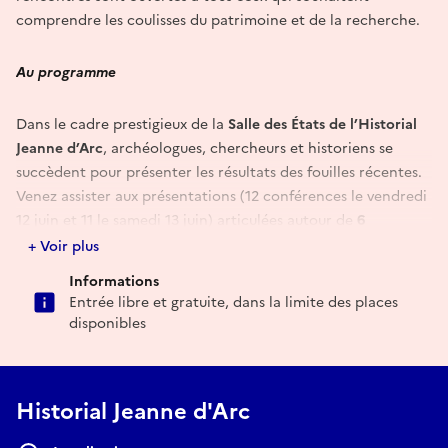
comprendre les coulisses du patrimoine et de la recherche.
Au programme
Dans le cadre prestigieux de la
Salle des États de l’Historial
Jeanne d’Arc
, archéologues, chercheurs et historiens se
succèdent pour présenter les résultats des fouilles récentes.
Venez assister aux présentations (12 conférences le vendredi
12 juin et 11 le samedi 13 juin) articulées autour de
6
thématiques
majeures :
+ Voir plus
Informations
Thème 1 : Nouvelles technologies et archéologie du
Entrée libre et gratuite, dans la limite des places
territoire
disponibles
Thème 2 : Établissements ruraux
Thème 3 : Du village au fait urbain
Thème 4 : Habitat élitaire et bâti remarquable
Historial Jeanne d'Arc
Thème 5 : Arts du feu et économie ancienne