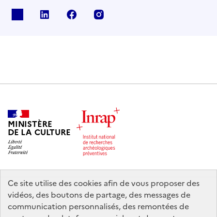
X
Linkedin
Facebook
Instagram
MINISTÈRE
DE LA CULTURE
Ce site utilise des cookies afin de vous proposer des
legifrance.gouv.fr
info.gouv.fr
vidéos, des boutons de partage, des messages de
communication personnalisés, des remontées de
service-public.gouv.fr
data.gouv.fr