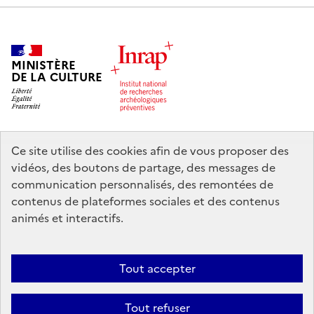
MINISTÈRE
DE LA CULTURE
Ce site utilise des cookies afin de vous proposer des
legifrance.gouv.fr
info.gouv.fr
vidéos, des boutons de partage, des messages de
communication personnalisés, des remontées de
service-public.gouv.fr
data.gouv.fr
contenus de plateformes sociales et des contenus
animés et interactifs.
Nous contacter
Mentions légales
Accessibilité : partiellement
Tout accepter
conforme
Politique d’utilisation des témoins de connexion (cookies)
Politique générale de protection des données
Crédits
Tout refuser