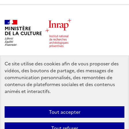
MINISTÈRE
DE LA CULTURE
Ce site utilise des cookies afin de vous proposer des
legifrance.gouv.fr
info.gouv.fr
vidéos, des boutons de partage, des messages de
communication personnalisés, des remontées de
service-public.gouv.fr
data.gouv.fr
contenus de plateformes sociales et des contenus
animés et interactifs.
Nous contacter
Mentions légales
Accessibilité : partiellement
Tout accepter
conforme
Politique d’utilisation des témoins de connexion (cookies)
Politique générale de protection des données
Crédits
Tout refuser