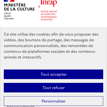
MINISTÈRE
DE LA CULTURE
Ce site utilise des cookies afin de vous proposer des
legifrance.gouv.fr
info.gouv.fr
vidéos, des boutons de partage, des messages de
communication personnalisés, des remontées de
service-public.gouv.fr
data.gouv.fr
contenus de plateformes sociales et des contenus
animés et interactifs.
Nous contacter
Mentions légales
Accessibilité : partiellement
Tout accepter
conforme
Politique d’utilisation des témoins de connexion (cookies)
Politique générale de protection des données
Crédits
Tout refuser
Sauf mention contraire, tous les contenus de ce site sont sous
licence
Personnaliser
etalab-2.0
Politique de confidentialité