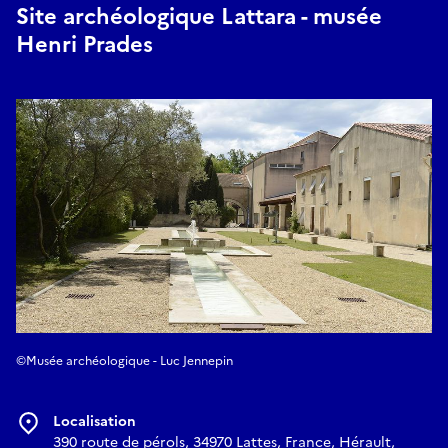
Site archéologique Lattara - musée
Henri Prades
©Musée archéologique - Luc Jennepin
Localisation
390 route de pérols, 34970 Lattes, France, Hérault,