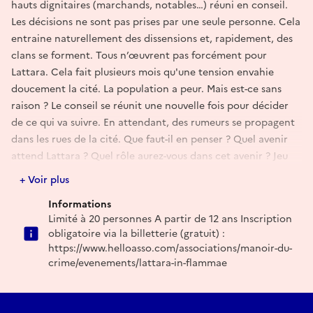
hauts dignitaires (marchands, notables…) réuni en conseil.
Les décisions ne sont pas prises par une seule personne. Cela
entraine naturellement des dissensions et, rapidement, des
clans se forment. Tous n’œuvrent pas forcément pour
Lattara. Cela fait plusieurs mois qu'une tension envahie
doucement la cité. La population a peur. Mais est-ce sans
raison ? Le conseil se réunit une nouvelle fois pour décider
de ce qui va suivre. En attendant, des rumeurs se propagent
dans les rues de la cité. Que faut-il en penser ? Quel avenir
attend Lattara ? Quel rôle aurez-vous dans cet avenir ? Jeu
accessible aux familles avec enfants à partir de 12 ans. Vous
+ Voir plus
serez en duo pour mener votre enquête.
Informations
Limité à 20 personnes A partir de 12 ans Inscription
obligatoire via la billetterie (gratuit) :
https://www.helloasso.com/associations/manoir-du-
crime/evenements/lattara-in-flammae