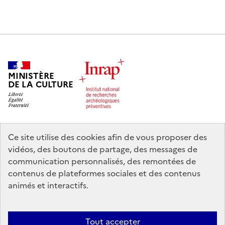
MINISTÈRE
DE LA CULTURE
Ce site utilise des cookies afin de vous proposer des
legifrance.gouv.fr
info.gouv.fr
vidéos, des boutons de partage, des messages de
communication personnalisés, des remontées de
service-public.gouv.fr
data.gouv.fr
contenus de plateformes sociales et des contenus
animés et interactifs.
Nous contacter
Mentions légales
Accessibilité : partiellement
Tout accepter