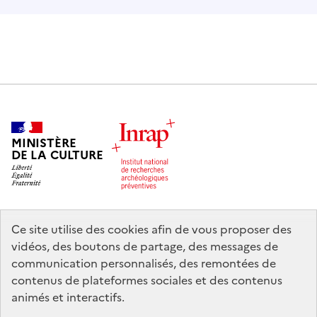
MINISTÈRE
DE LA CULTURE
Ce site utilise des cookies afin de vous proposer des
legifrance.gouv.fr
info.gouv.fr
vidéos, des boutons de partage, des messages de
communication personnalisés, des remontées de
service-public.gouv.fr
data.gouv.fr
contenus de plateformes sociales et des contenus
animés et interactifs.