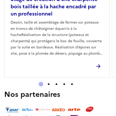
bois taillée à la hache encadré par
un professionnel
Dessin, taille et assemblage de fermes sur poteaux
en troncs de châtaignier équarris à la
hacheRéalisation de la structure (poteaux et
charpente) qui protégera le bac de fouille, couverte
par la suite en bardeaux. Réalisation d’épures sur
site, pose à la plumée de dévers, piquage au plomb
et traçage. Travail manuel de tenons et mortaises,
assemblage et levage.Atelier encadré par Hervé
Lesage charpentier : 10 places pour le vendredi,
samedi et dimanche (inscription sur 2 jours continus
recommandée, idéalement 3 jours).
Nos partenaires