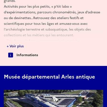
grands.
Activités pour les plus petits, « p’tit labo »
d’expérimentations, parcours chronométrés, jeux d’adresse
ou de devinettes…Retrouvez des ateliers festifs et
scientifiques pour tous les âges et amusez-vous avec
l’archéologie terrestre et subaquatique, les objets des
collections et les métiers qui les entourent.
> Dès 3 ans - Enfants accompagnés d’un adulte
+ Voir plus
> Petits lots à gagner pour les jeux de devinettes
> À l'occasion des JEA26, l’entrée du musée est gratuite tout
Informations
le week-end
Musée départemental Arles antique