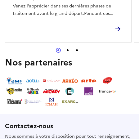
Venez l’apprécier dans ses dernières phases de
traitement avant le grand départ.Pendant ces
temps de visite en coulisses, les restaurateurs vous
présenteront les grandes lignes de leurs prochains
projets, qui démarreront aux Journées du
Patrimoine 2026 pour marquer les 30 ans de la
première intervention extérieure de l’atelier.>
Samedi et dimanche à 15h et 16h> Tout public à
Nos partenaires
partir de 12 ans> Durée 1h> Réservation au 04 13 31
51 03, tous les jours de 9h à 12h et de 13h à 17h> À
l'occasion des JEA26, l’entrée du musée est gratuite
tout le week-end
Contactez-nous
Nous sommes à votre disposition pour tout renseignement,