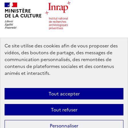
MINISTÈRE
DE LA CULTURE
Ce site utilise des cookies afin de vous proposer des
legifrance.gouv.fr
info.gouv.fr
vidéos, des boutons de partage, des messages de
communication personnalisés, des remontées de
service-public.gouv.fr
data.gouv.fr
contenus de plateformes sociales et des contenus
animés et interactifs.
Nous contacter
Mentions légales
Accessibilité : partiellement
Tout accepter
conforme
Politique d’utilisation des témoins de connexion (cookies)
Politique générale de protection des données
Crédits
Tout refuser
Sauf mention contraire, tous les contenus de ce site sont sous
licence
Personnaliser