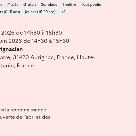
te
Musée
Gratuit
Sur place
Théâtre
Tout public
s (0-15 ans)
Jeunes (15-20 ans)
+1
n 2026 de 14h30 à 15h30
uin 2026 de 14h30 à 15h30
rignacien
rre, 31420 Aurignac, France, Haute-
tanie, France
ns la reconnaissance
ouverte de l’abri et des