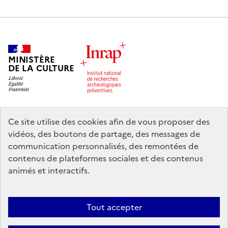
MINISTÈRE
DE LA CULTURE
Ce site utilise des cookies afin de vous proposer des
legifrance.gouv.fr
info.gouv.fr
vidéos, des boutons de partage, des messages de
communication personnalisés, des remontées de
service-public.gouv.fr
data.gouv.fr
contenus de plateformes sociales et des contenus
animés et interactifs.
Nous contacter
Mentions légales
Accessibilité : partiellement
Tout accepter
conforme
Politique d’utilisation des témoins de connexion (cookies)