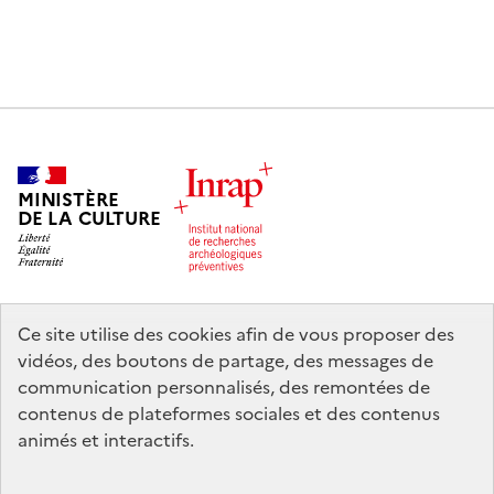
MINISTÈRE
DE LA CULTURE
Ce site utilise des cookies afin de vous proposer des
legifrance.gouv.fr
info.gouv.fr
vidéos, des boutons de partage, des messages de
communication personnalisés, des remontées de
service-public.gouv.fr
data.gouv.fr
contenus de plateformes sociales et des contenus
animés et interactifs.