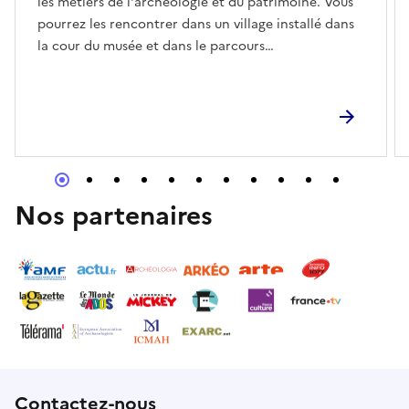
les métiers de l'archéologie et du patrimoine. Vous
pourrez les rencontrer dans un village installé dans
la cour du musée et dans le parcours
permament.Partenaires présents : APAREA :
présentation de cette association étudiante, "bac
de fouille", remontage de céramiques et de silex.
Archéodunum : présentation de cette entreprise
spécialisée dans l’archéologie préventive. Cellule
Archéologie de Toulouse Métropole : présentation
des activités de ce service sur le territoire de la
Nos partenaires
Métropole toulousaine. Éveha : différentes activités
permettront au public de se glisser dans la peau
d'un archéologue, de décrypter les vestiges et de
découvrir les secrets d'une fouille archéologique.
HADÈS : le samedi, une archéologue spécialiste de
la céramique et une spécialiste de l'étude des
monnaies présenteront leur discipline. Le dimanche,
une restauratrice-conservatrice d'objets
archéologiques présentera des artefacts avant et
Contactez-nous