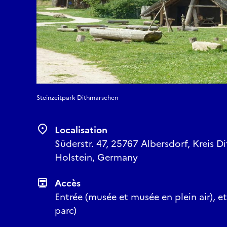
Steinzeitpark Dithmarschen
Localisation
Süderstr. 47, 25767 Albersdorf, Kreis 
Holstein, Germany
Accès
Entrée (musée et musée en plein air), et
parc)