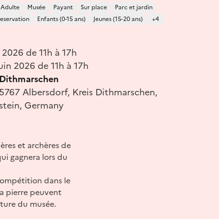
Adulte
Musée
Payant
Sur place
Parc et jardin
reservation
Enfants (0-15 ans)
Jeunes (15-20 ans)
+4
 2026 de 11h à 17h
uin 2026 de 11h à 17h
 Dithmarschen
25767 Albersdorf, Kreis Dithmarschen,
stein, Germany
hères et archères de
qui gagnera lors du
 compétition dans le
 la pierre peuvent
rture du musée.