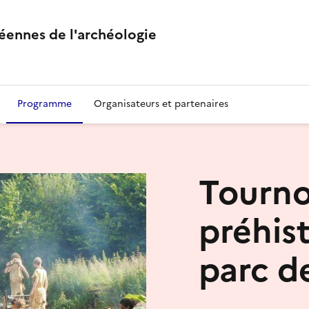
éennes de l'archéologie
Programme
Organisateurs et partenaires
Tourno
préhis
parc de