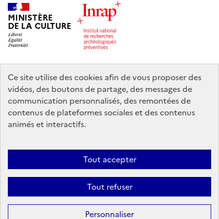
MINISTÈRE
DE LA CULTURE
Ce site utilise des cookies afin de vous proposer des
legifrance.gouv.fr
info.gouv.fr
vidéos, des boutons de partage, des messages de
communication personnalisés, des remontées de
service-public.gouv.fr
data.gouv.fr
contenus de plateformes sociales et des contenus
animés et interactifs.
Nous contacter
Mentions légales
Accessibilité : partiellement
Tout accepter
conforme
Politique d’utilisation des témoins de connexion (cookies)
Politique générale de protection des données
Crédits
Tout refuser
Sauf mention contraire, tous les contenus de ce site sont sous
licence
Personnaliser
etalab-2.0