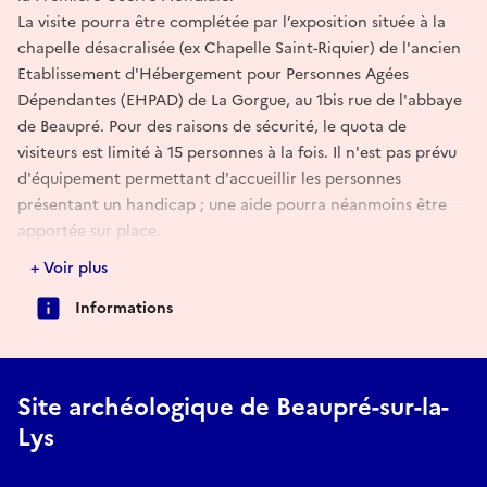
La visite pourra être complétée par l’exposition située à la
chapelle désacralisée (ex Chapelle Saint-Riquier) de l'ancien
Etablissement d'Hébergement pour Personnes Agées
Dépendantes (EHPAD) de La Gorgue, au 1bis rue de l'abbaye
de Beaupré. Pour des raisons de sécurité, le quota de
visiteurs est limité à 15 personnes à la fois. Il n'est pas prévu
d'équipement permettant d'accueillir les personnes
présentant un handicap ; une aide pourra néanmoins être
apportée sur place.
Pour plus d'info :
+ Voir plus
contact.abess@gmail.com
Informations
retrouvez-nous sur FB : @beaupresurlalys
Site archéologique de Beaupré-sur-la-
Lys