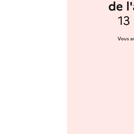
de l
13
Vous av