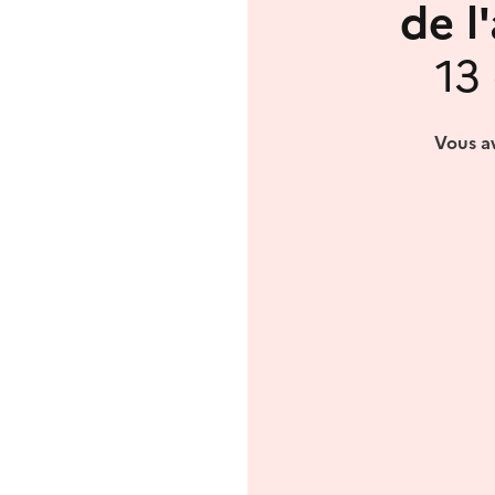
de l
13
Vous av