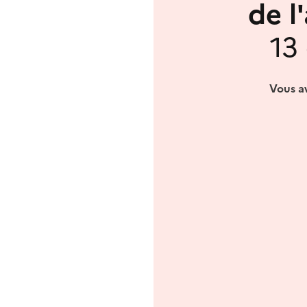
de l
13
Vous av