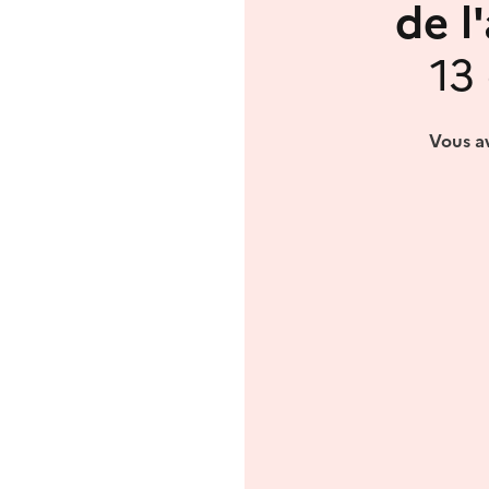
de l
13
Vous av