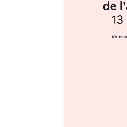
de l
13
Vous av