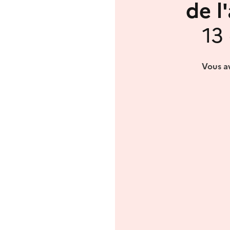
de l
13
Vous av