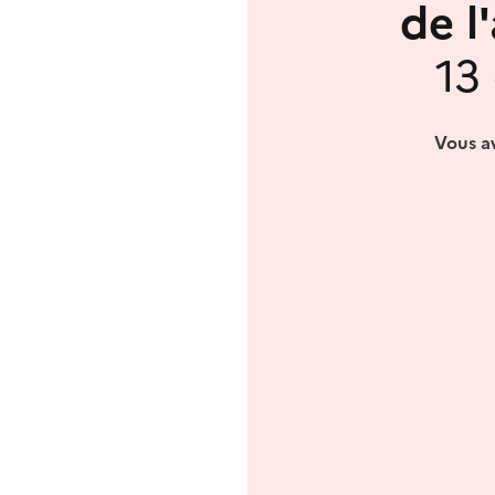
de l
13
Vous av