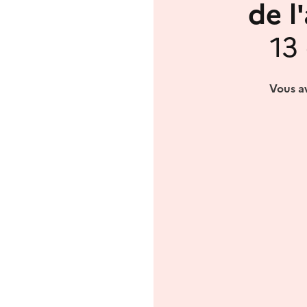
de l
13
Vous av