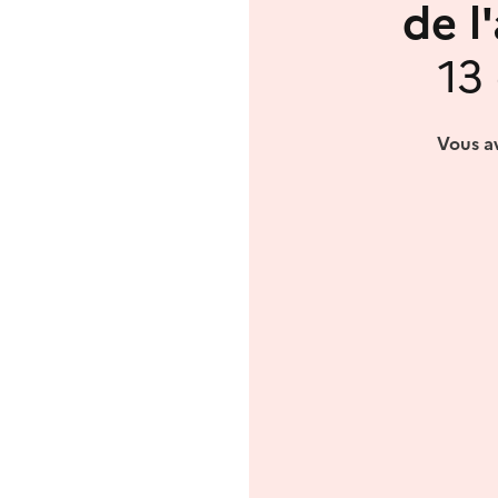
de l
13
Vous av