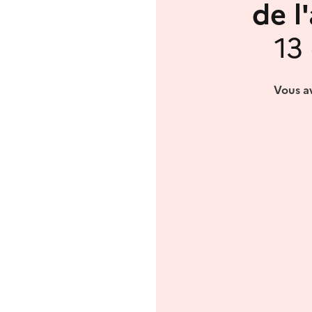
de l
13
Vous av